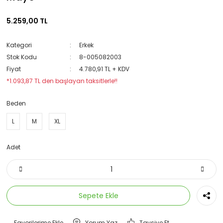
5.259,00 TL
Kategori
Erkek
Stok Kodu
8-005082003
Fiyat
4.780,91 TL + KDV
*1.093,87 TL den başlayan taksitlerle!!
Beden
L
M
XL
Adet
Sepete Ekle
Yorum Yaz
Tavsiye Et