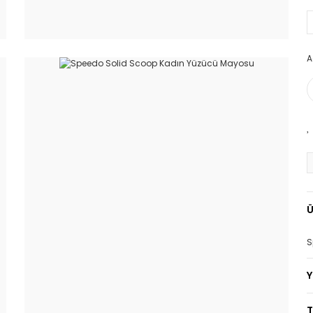
A
Ü
S
T