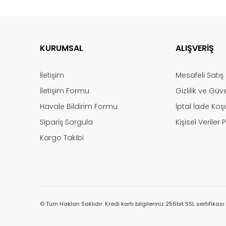
KURUMSAL
ALIŞVERİŞ
İletişim
Mesafeli Satı
İletişim Formu
Gizlilik ve Güv
Havale Bildirim Formu
İptal İade Koşu
Sipariş Sorgula
Kişisel Veriler P
Kargo Takibi
© Tüm Hakları Saklıdır. Kredi kartı bilgileriniz 256bit SSL sertifikas