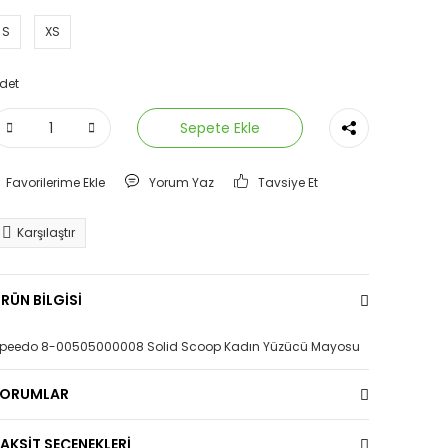
S
XS
det
Sepete Ekle
Yorum Yaz
Tavsiye Et
Karşılaştır
RÜN BİLGİSİ
peedo 8-00505000008 Solid Scoop Kadın Yüzücü Mayosu
YORUMLAR
AKSİT SEÇENEKLERİ