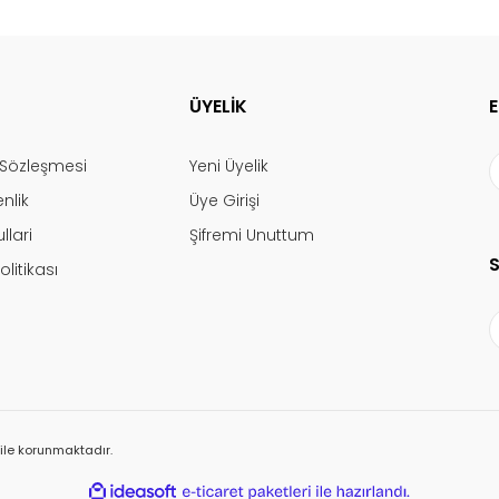
ÜYELİK
ş Sözleşmesi
Yeni Üyelik
enlik
Üye Girişi
llari
Şifremi Unuttum
olitikası
ı ile korunmaktadır.
ile
ideasoft
e-