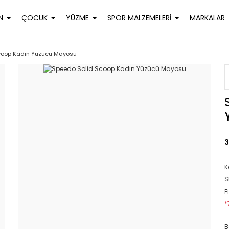
N
ÇOCUK
YÜZME
SPOR MALZEMELERİ
MARKALAR
coop Kadın Yüzücü Mayosu
3
K
S
F
*
B