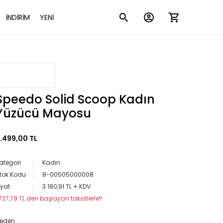
İNDİRİM
YENİ
Speedo Solid Scoop Kadın
Yüzücü Mayosu
.499,00 TL
ategori
Kadın
tok Kodu
8-00505000008
iyat
3.180,91 TL + KDV
727,79 TL den başlayan taksitlerle!!
eden