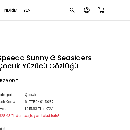
İNDİRİM
YENİ
Speedo Sunny G Seasiders
Çocuk Yüzücü Gözlüğü
.579,00 TL
ategori
Çocuk
tok Kodu
8-775049115057
iyat
1.315,83 TL + KDV
328,43 TL den başlayan taksitlerle!!
det