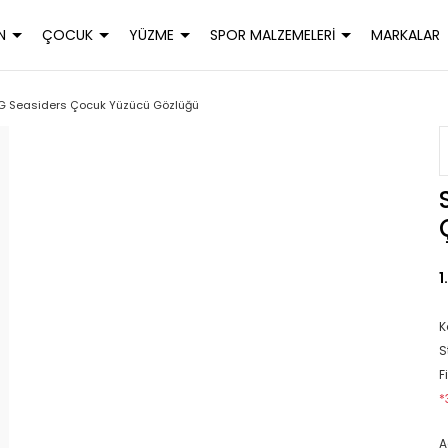
N
ÇOCUK
YÜZME
SPOR MALZEMELERİ
MARKALAR
G Seasiders Çocuk Yüzücü Gözlüğü
1
K
S
F
*
A