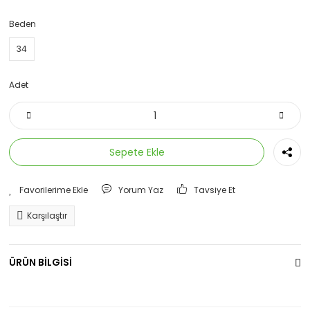
Eşofman Altı
Beden
Eşofman Üstü
34
İçlik
Adet
Mont
Sweatshirt
Sepete Ekle
Yorum Yaz
Tavsiye Et
Karşılaştır
ÜRÜN BİLGİSİ