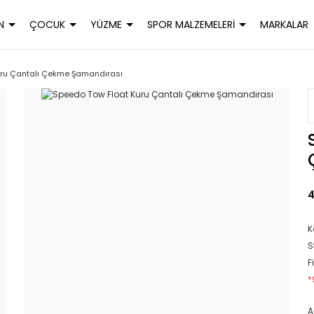
N
ÇOCUK
YÜZME
SPOR MALZEMELERİ
MARKALAR
uru Çantalı Çekme Şamandırası
4
K
S
F
*
A