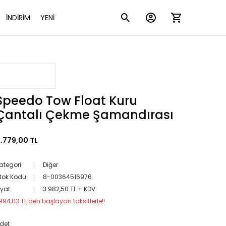
İNDİRİM
YENİ
Speedo Tow Float Kuru
Çantalı Çekme Şamandırası
.779,00 TL
ategori
Diğer
tok Kodu
8-00364516976
iyat
3.982,50 TL + KDV
994,03 TL den başlayan taksitlerle!!
det