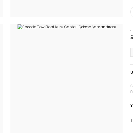
Ü
S
n
T