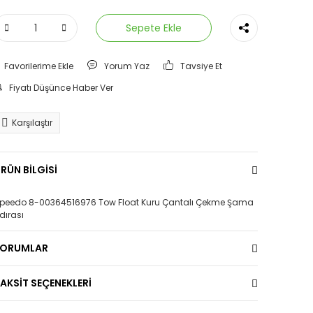
Sepete Ekle
Yorum Yaz
Tavsiye Et
Fiyatı Düşünce Haber Ver
Karşılaştır
RÜN BİLGİSİ
peedo 8-00364516976 Tow Float Kuru Çantalı Çekme Şama
dırası
YORUMLAR
AKSİT SEÇENEKLERİ