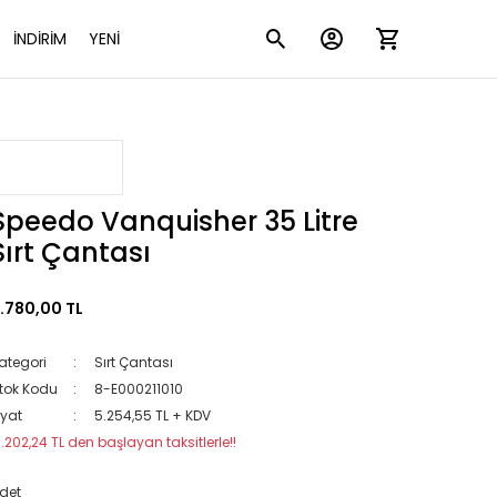
İNDİRİM
YENİ
Speedo Vanquisher 35 Litre
Sırt Çantası
.780,00 TL
ategori
Sırt Çantası
tok Kodu
8-E000211010
iyat
5.254,55 TL + KDV
1.202,24 TL den başlayan taksitlerle!!
det