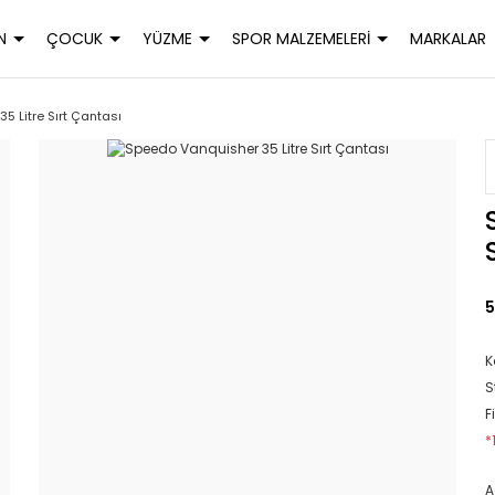
N
ÇOCUK
YÜZME
SPOR MALZEMELERİ
MARKALAR
5 Litre Sırt Çantası
5
K
S
F
*
A