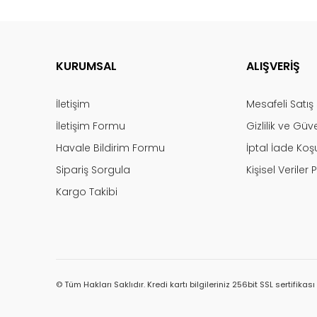
KURUMSAL
ALIŞVERİŞ
İletişim
Mesafeli Satı
İletişim Formu
Gizlilik ve Güv
Havale Bildirim Formu
İptal İade Koşu
Sipariş Sorgula
Kişisel Veriler P
Kargo Takibi
© Tüm Hakları Saklıdır. Kredi kartı bilgileriniz 256bit SSL sertifikas