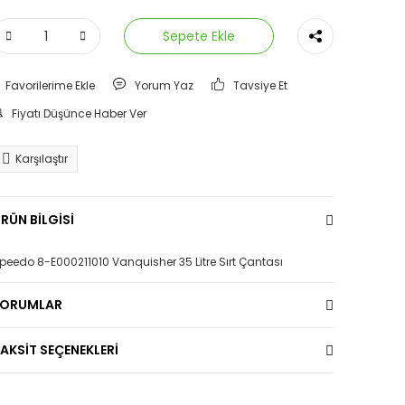
Sepete Ekle
Yorum Yaz
Tavsiye Et
Fiyatı Düşünce Haber Ver
Karşılaştır
RÜN BİLGİSİ
peedo 8-E000211010 Vanquisher 35 Litre Sırt Çantası
YORUMLAR
AKSİT SEÇENEKLERİ