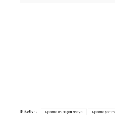
Etiketler :
Speedo erkek şort mayo
Speedo şort 