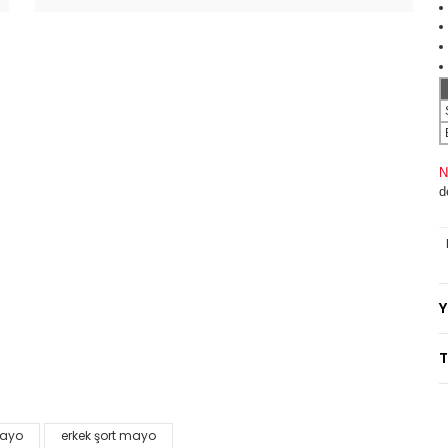
N
d
T
mayo
erkek şort mayo