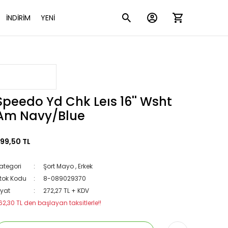
İNDİRİM
YENİ
Speedo Yd Chk Leıs 16'' Wsht
Am Navy/Blue
99,50 TL
ategori
Şort Mayo
,
Erkek
tok Kodu
8-089029370
iyat
272,27 TL + KDV
62,30 TL den başlayan taksitlerle!!