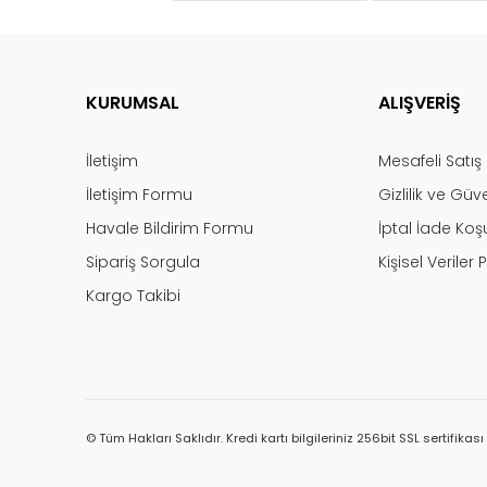
KURUMSAL
ALIŞVERİŞ
İletişim
Mesafeli Satı
İletişim Formu
Gizlilik ve Güv
Havale Bildirim Formu
İptal İade Koşu
Sipariş Sorgula
Kişisel Veriler P
Kargo Takibi
© Tüm Hakları Saklıdır. Kredi kartı bilgileriniz 256bit SSL sertifikas