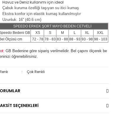
Havuz ve Deniz kullanımı için ideal
Çabuk kuruma özelliği taşıyan su itici kumaş
Ekstra konfor için elastik kumaş kullanılmıştır
Uzunluk: 16'' (40.6 cm)
SPEEDO ERKEK ŞORT MAYO BEDEN CETVELİ
Speedo Bedeni GB
XS
S
M
L
XL
XXL
Bel Ölçüsü cm
72 - 78
78 - 83
83 - 88
88 - 93
93 - 98
98 - 103
ot:
GB Bedenine göre sipariş verilmelidir. Bel çapını ölçerek be
eninizi öğrenebilirsiniz.
Renk
:
Çok Renkli
YORUMLAR
AKSİT SEÇENEKLERİ