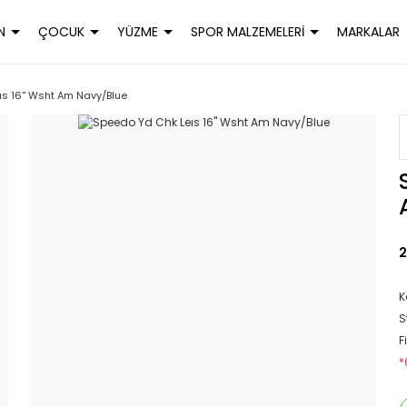
N
ÇOCUK
YÜZME
SPOR MALZEMELERİ
MARKALAR
s 16'' Wsht Am Navy/Blue
2
K
S
F
*