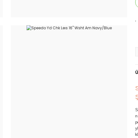
Ü
S
n
p
y
k