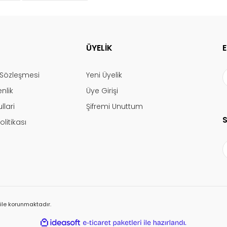
ÜYELİK
ş Sözleşmesi
Yeni Üyelik
enlik
Üye Girişi
llari
Şifremi Unuttum
olitikası
ı ile korunmaktadır.
ile
ideasoft
e-