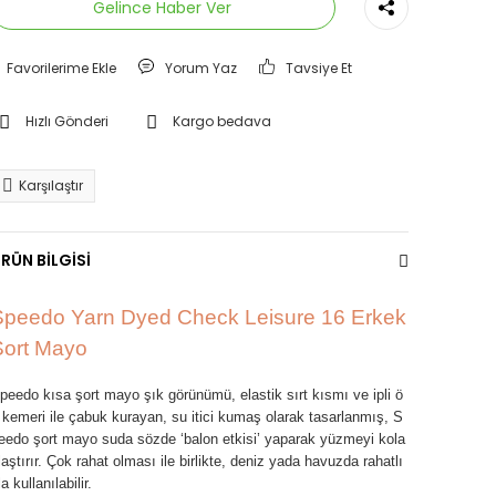
Gelince Haber Ver
Yorum Yaz
Tavsiye Et
Hızlı Gönderi
Kargo bedava
Karşılaştır
RÜN BİLGİSİ
Speedo Yarn Dyed Check Leisure 16 Erkek
Şort Mayo
peedo
kısa şort mayo
şık görünümü, elastik sırt kısmı ve ipli ö
 kemeri ile çabuk kurayan, su itici kumaş olarak tasarlanmış,
S
eedo
şort mayo
suda sözde ‘balon etkisi’ yaparak yüzmeyi kola
laştırır. Çok rahat olması ile birlikte, deniz yada havuzda rahatlı
la kullanılabilir.