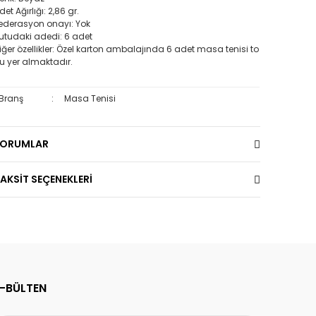
det Ağırlığı: 2,86 gr.
ederasyon onayı: Yok
utudaki adedi: 6 adet
iğer özellikler: Özel karton ambalajında 6 adet masa tenisi to
u yer almaktadır.
Branş
:
Masa Tenisi
YORUMLAR
AKSİT SEÇENEKLERİ
E-BÜLTEN