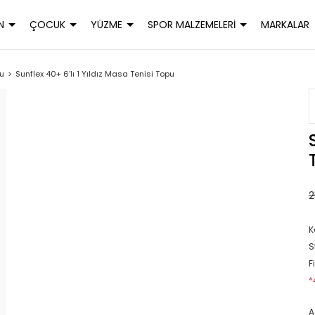
N
ÇOCUK
YÜZME
SPOR MALZEMELERİ
MARKALAR
pu
Sunflex 40+ 6'lı 1 Yıldız Masa Tenisi Topu
2
K
S
F
*
A