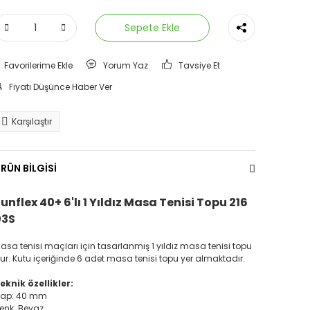
Sepete Ekle
Yorum Yaz
Tavsiye Et
Fiyatı Düşünce Haber Ver
Karşılaştır
RÜN BİLGİSİ
unflex 40+ 6'lı 1 Yıldız Masa Tenisi Topu 216
03S
asa tenisi maçları için tasarlanmış 1 yıldız masa tenisi topu
ur. Kutu içeriğinde 6 adet masa tenisi topu yer almaktadır.
eknik özellikler:
ap: 40 mm
enk: Beyaz