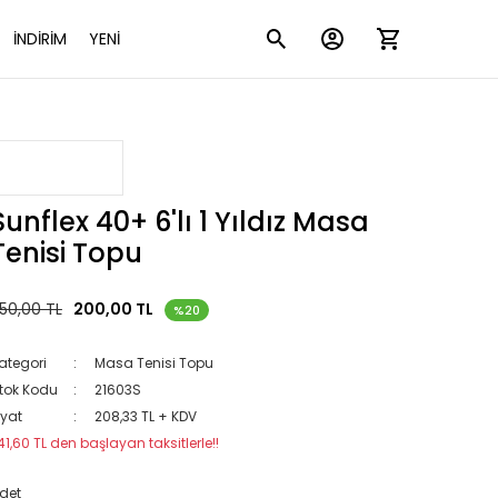
İNDİRİM
YENİ
Sunflex 40+ 6'lı 1 Yıldız Masa
Tenisi Topu
50,00 TL
200,00 TL
%20
ategori
Masa Tenisi Topu
tok Kodu
21603S
iyat
208,33 TL + KDV
41,60 TL den başlayan taksitlerle!!
det