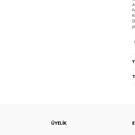
A
F
K
D
p
T
ÜYELİK