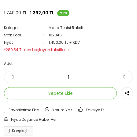
1.740,00 TL
1.392,00 TL
%20
Kategori
Masa Tenisi Raketi
Stok Kodu
10204S
Fiyat
1.450,00 TL + KDV
*289,54 TL den başlayan taksitlerle!!
Adet
Sepete Ekle
Yorum Yaz
Tavsiye Et
Fiyatı Düşünce Haber Ver
Karşılaştır