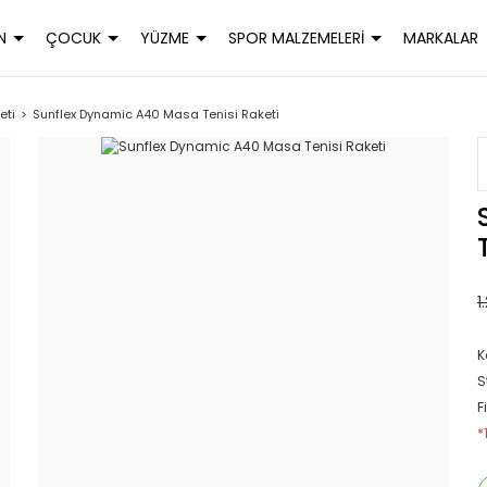
N
ÇOCUK
YÜZME
SPOR MALZEMELERİ
MARKALAR
eti
Sunflex Dynamic A40 Masa Tenisi Raketi
1
K
S
F
*