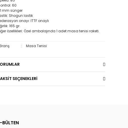
peed: 85
ontrol: 60
,1 mm sünger
astik: Shogun lastik
ederasyon onayı: ITTF onaylı
ğırlık: 165 gr.
iğer özellikleri: Özel ambalajında 1 adet masa tenisi raketi.
Branş
:
Masa Tenisi
YORUMLAR
AKSİT SEÇENEKLERİ
E-BÜLTEN