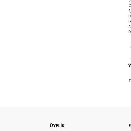
S
C
2
L
F
A
D
T
ÜYELİK