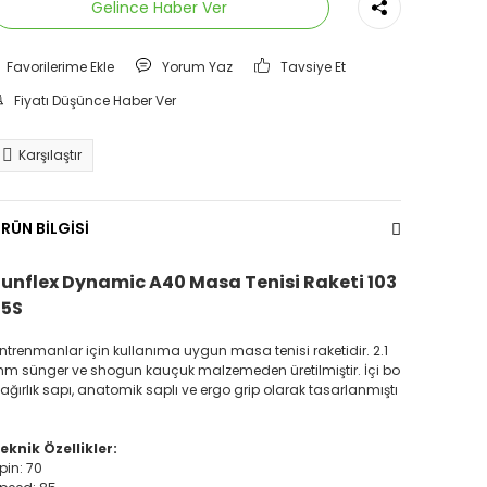
Gelince Haber Ver
Yorum Yaz
Tavsiye Et
Fiyatı Düşünce Haber Ver
Karşılaştır
RÜN BİLGİSİ
unflex Dynamic A40 Masa Tenisi Raketi 103
35S
ntrenmanlar için kullanıma uygun masa tenisi raketidir. 2.1
m sünger ve shogun kauçuk malzemeden üretilmiştir. İçi bo
 ağırlık sapı, anatomik saplı ve ergo grip olarak tasarlanmıştı
eknik Özellikler:
pin: 70