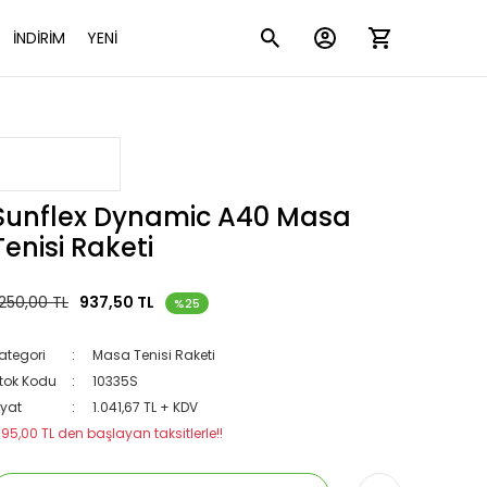
İNDİRİM
YENİ
Sunflex Dynamic A40 Masa
Tenisi Raketi
.250,00 TL
937,50 TL
%25
ategori
Masa Tenisi Raketi
tok Kodu
10335S
iyat
1.041,67 TL + KDV
195,00 TL den başlayan taksitlerle!!