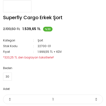
Superfly Cargo Erkek Şort
2.199,50 TL
1.539,65 TL
%30
Kategori
Şort
Stok Kodu
22700-01
Fiyat
1.999,55 TL + KDV
*320,25 TL den başlayan taksitlerle!!
Beden
30
Adet