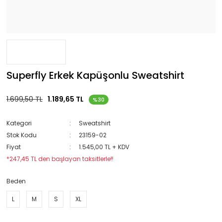
Superfly Erkek Kapüşonlu Sweatshirt
1.699,50 TL
1.189,65 TL
%30
Kategori
Sweatshirt
Stok Kodu
23159-02
Fiyat
1.545,00 TL + KDV
*247,45 TL den başlayan taksitlerle!!
Beden
L
M
S
XL