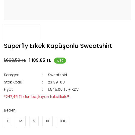
Superfly Erkek Kapüşonlu Sweatshirt
1.699,50 TL
1.189,65 TL
%30
Kategori
Sweatshirt
Stok Kodu
23139-08
Fiyat
1.545,00 TL + KDV
*247,45 TL den başlayan taksitlerle!!
Beden
L
M
S
XL
XXL