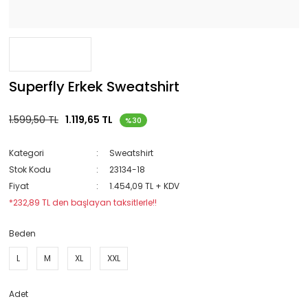
Superfly Erkek Sweatshirt
1.599,50 TL
1.119,65 TL
%30
Kategori
Sweatshirt
Stok Kodu
23134-18
Fiyat
1.454,09 TL + KDV
*232,89 TL den başlayan taksitlerle!!
Beden
L
M
XL
XXL
Adet