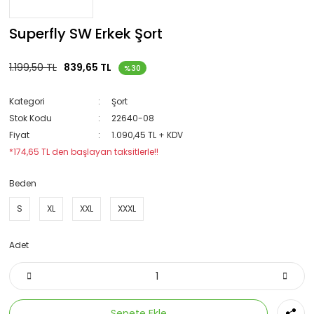
Superfly SW Erkek Şort
1.199,50 TL
839,65 TL
%30
Kategori
Şort
Stok Kodu
22640-08
Fiyat
1.090,45 TL + KDV
*174,65 TL den başlayan taksitlerle!!
Beden
S
XL
XXL
XXXL
Adet
Sepete Ekle