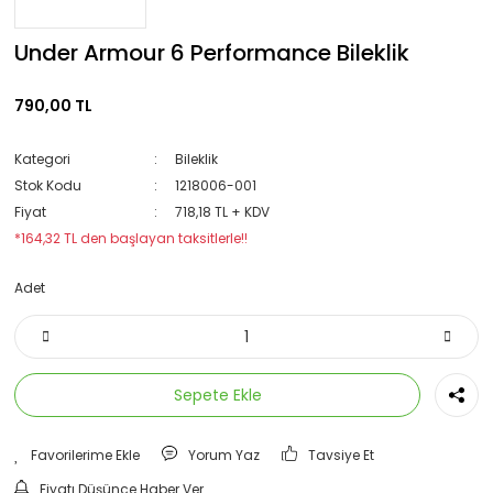
Under Armour 6 Performance Bileklik
790,00 TL
Kategori
Bileklik
Stok Kodu
1218006-001
Fiyat
718,18 TL + KDV
*164,32 TL den başlayan taksitlerle!!
Adet
Sepete Ekle
Yorum Yaz
Tavsiye Et
Fiyatı Düşünce Haber Ver