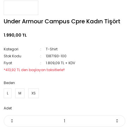
Under Armour Campus Cpre Kadın Tişört
1.990,00 TL
Kategori
T-Shirt
Stok Kodu
1387193-100
Fiyat
1.809,09 TL + KDV
*413,92 TL den başlayan taksitlerle!!
Beden
L
M
XS
Adet