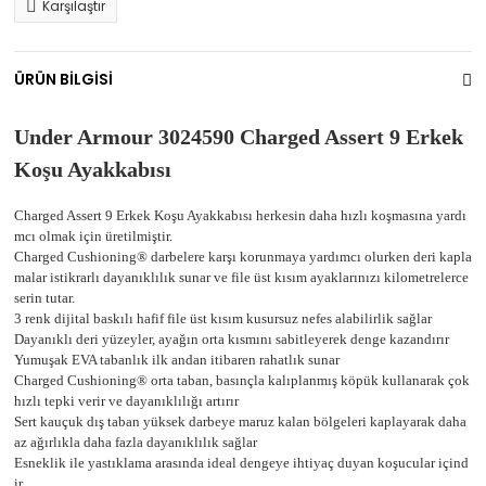
Karşılaştır
ÜRÜN BİLGİSİ
Under Armour 3024590 Charged Assert 9 Erkek
Koşu Ayakkabısı
Charged Assert 9 Erkek Koşu Ayakkabısı herkesin daha hızlı koşmasına yardı
mcı olmak için üretilmiştir.
Charged Cushioning® darbelere karşı korunmaya yardımcı olurken deri kapla
malar istikrarlı dayanıklılık sunar ve file üst kısım ayaklarınızı kilometrelerce
serin tutar.
3 renk dijital baskılı hafif file üst kısım kusursuz nefes alabilirlik sağlar
Dayanıklı deri yüzeyler, ayağın orta kısmını sabitleyerek denge kazandırır
Yumuşak EVA tabanlık ilk andan itibaren rahatlık sunar
Charged Cushioning® orta taban, basınçla kalıplanmış köpük kullanarak çok
hızlı tepki verir ve dayanıklılığı artırır
Sert kauçuk dış taban yüksek darbeye maruz kalan bölgeleri kaplayarak daha
az ağırlıkla daha fazla dayanıklılık sağlar
Esneklik ile yastıklama arasında ideal dengeye ihtiyaç duyan koşucular içind
ir