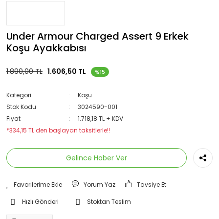
Under Armour Charged Assert 9 Erkek
Koşu Ayakkabısı
1.890,00 TL
1.606,50 TL
%15
Kategori
Koşu
Stok Kodu
3024590-001
Fiyat
1.718,18 TL + KDV
*334,15 TL den başlayan taksitlerle!!
Gelince Haber Ver
Yorum Yaz
Tavsiye Et
Hızlı Gönderi
Stoktan Teslim