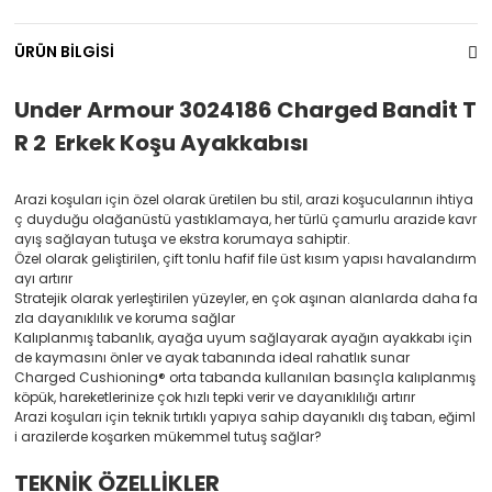
ÜRÜN BİLGİSİ
Under Armour 3024186 Charged Bandit T
R 2 Erkek Koşu Ayakkabısı
Arazi koşuları için özel olarak üretilen bu stil, arazi koşucularının ihtiya
ç duyduğu olağanüstü yastıklamaya, her türlü çamurlu arazide kavr
ayış sağlayan tutuşa ve ekstra korumaya sahiptir.
Özel olarak geliştirilen, çift tonlu hafif file üst kısım yapısı havalandırm
ayı artırır
Stratejik olarak yerleştirilen yüzeyler, en çok aşınan alanlarda daha fa
zla dayanıklılık ve koruma sağlar
Kalıplanmış tabanlık, ayağa uyum sağlayarak ayağın ayakkabı için
de kaymasını önler ve ayak tabanında ideal rahatlık sunar
Charged Cushioning® orta tabanda kullanılan basınçla kalıplanmış
köpük, hareketlerinize çok hızlı tepki verir ve dayanıklılığı artırır
Arazi koşuları için teknik tırtıklı yapıya sahip dayanıklı dış taban, eğiml
i arazilerde koşarken mükemmel tutuş sağlar?
TEKNİK ÖZELLİKLER