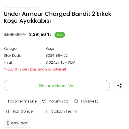
Under Armour Charged Bandit 2 Erkek
Koşu Ayakkabısı
3.990,00 TL
3.391,50 TL
%15
Kategori
Koşu
Stok Kodu
3024186-102
Fiyat
3.627,27 TL + KDV
*705,43 TL den başlayan taksitlerle!!
Gelince Haber Ver
Yorum Yaz
Tavsiye Et
Hızlı Gönderi
Stoktan Teslim
Karşılaştır