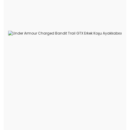
Eşofman Altı
Eşofman Üstü
İçlik
Mont
Sweatshirt