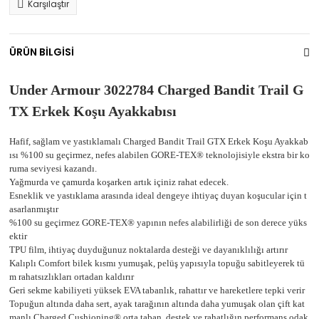
Karşılaştır
ÜRÜN BİLGİSİ
Under Armour 3022784 Charged Bandit Trail G
TX Erkek Koşu Ayakkabısı
Hafif, sağlam ve yastıklamalı Charged Bandit Trail GTX Erkek Koşu Ayakkab
ısı %100 su geçirmez, nefes alabilen GORE-TEX® teknolojisiyle ekstra bir ko
ruma seviyesi kazandı.
Yağmurda ve çamurda koşarken artık içiniz rahat edecek.
Esneklik ve yastıklama arasında ideal dengeye ihtiyaç duyan koşucular için t
asarlanmıştır
%100 su geçirmez GORE-TEX® yapının nefes alabilirliği de son derece yüks
ektir
TPU film, ihtiyaç duyduğunuz noktalarda desteği ve dayanıklılığı artırır
Kalıplı Comfort bilek kısmı yumuşak, pelüş yapısıyla topuğu sabitleyerek tü
m rahatsızlıkları ortadan kaldırır
Geri sekme kabiliyeti yüksek EVA tabanlık, rahattır ve hareketlere tepki verir
Topuğun altında daha sert, ayak tarağının altında daha yumuşak olan çift kat
manlı Charged Cushioning® orta taban, destek ve rahatlığın performans odak