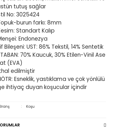
üstün tutuş sağlar
Stil No: 3025424
Topuk-burun farkı: 8mm
Kesim: Standart Kalıp
Menşei: Endonezya
if Bileşeni: UST: 86% Tekstil, 14% Sentetik
-TABAN: 70% Kaucuk, 30% Etilen-Vinil Ase
tat (EVA)
thal edilmiştir
NÖTR: Esneklik, yastıklama ve çok yönlülü
ğe ihtiyaç duyan koşucular içindir
Branş
:
Koşu
YORUMLAR