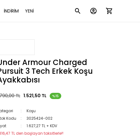
İNDİRİM
YENİ
Under Armour Charged
Pursuit 3 Tech Erkek Koşu
Ayakkabısı
.790,00 TL
1.521,50 TL
%15
ategori
Koşu
tok Kodu
3025424-002
iyat
1.627,27 TL + KDV
316,47 TL den başlayan taksitlerle!!