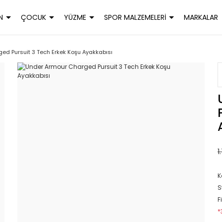
N
ÇOCUK
YÜZME
SPOR MALZEMELERİ
MARKALAR
ed Pursuit 3 Tech Erkek Koşu Ayakkabısı
1
K
S
F
*