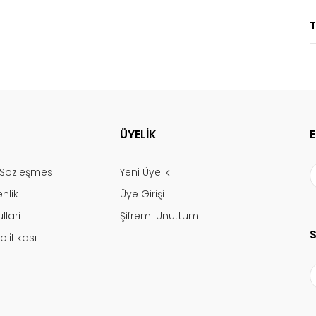
T
ÜYELİK
ş Sözleşmesi
Yeni Üyelik
enlik
Üye Girişi
llari
Şifremi Unuttum
olitikası