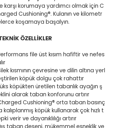
re karşı korumaya yardımcı olmak için C
harged Cushioning®. Kulanın ve kilometr
elerce koşamaya başalyın.
TEKNİK ÖZELLİKLER
erformans file üst kısım hafiftir ve nefes
lır
ilek kısmının çevresine ve dilin altına yerl
ştirilen köpük dolgu çok rahattır
Lüks köpükten üretilen tabanlık ayağın ş
klini alarak taban konforunu artırır
Charged Cushioning® orta taban basınç
a kalıplanmış köpük kullanarak çok hızlı t
pki verir ve dayanıklılığı artırır
Dış taban deseni, mükemmel esneklik ve