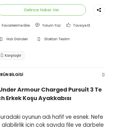
Gelince Haber Ver
Yorum Yaz
Tavsiye Et
Hızlı Gönderi
Stoktan Teslim
Karşılaştır
RÜN BİLGİSİ
Under Armour Charged Pursuit 3 Te
ch Erkek Koşu Ayakkabısı
Buradaki oyunun adı hafif ve esnek. Nefe
 alabilirlik için çok sayıda file ve darbele