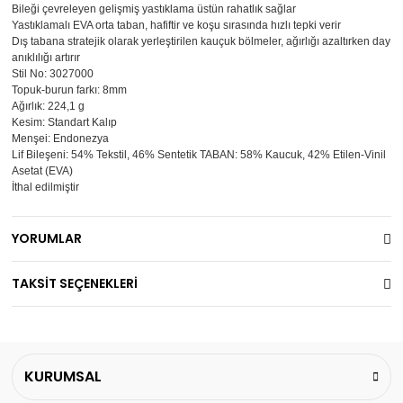
Bileği çevreleyen gelişmiş yastıklama üstün rahatlık sağlar
Yastıklamalı EVA orta taban, hafiftir ve koşu sırasında hızlı tepki verir
Dış tabana stratejik olarak yerleştirilen kauçuk bölmeler, ağırlığı azaltırken day
anıklılığı artırır
Stil No: 3027000
Topuk-burun farkı: 8mm
Ağırlık: 224,1 g
Kesim: Standart Kalıp
Menşei: Endonezya
Lif Bileşeni: 54% Tekstil, 46% Sentetik TABAN: 58% Kaucuk, 42% Etilen-Vinil
Asetat (EVA)
İthal edilmiştir
YORUMLAR
TAKSİT SEÇENEKLERİ
KURUMSAL