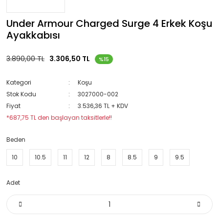
Under Armour Charged Surge 4 Erkek Koşu
Ayakkabısı
3.890,00 TL
3.306,50 TL
%15
Kategori
Koşu
Stok Kodu
3027000-002
Fiyat
3.536,36 TL + KDV
*687,75 TL den başlayan taksitlerle!!
Beden
10
10.5
11
12
8
8.5
9
9.5
Adet