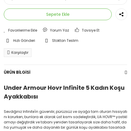
Sepete Ekle
Yorum Yaz
Tavsiye Et
Hızlı Gönderi
Stoktan Teslim
Karşılaştır
ÜRÜN BİLGİSİ
Under Armour Hovr Infinite 5 Kadın Koşu
Ayakkabısı
Sevdiğiniz Infinite'in güvenilir, pürüzsüz ve ayağa tam oturan hissiyatı
nı korurken, bunlara ek olarak üst kısmı sadeleştirdik, UA HOVR™ yastıkl
amayı değiştirdik ve tabanı yeniden tasarlayarak size daha hafif, da
ha yumuşak ve daha dayanıklı bir günlük koşu ayakkabısı tasarladı