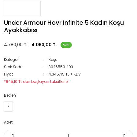
Under Armour Hovr Infinite 5 Kadın Koşu
Ayakkabısı
4.780,00 TL
4.063,00 TL
%15
Kategori
Koşu
Stok Kodu
3026550-103
Fiyat
4.345,45 TL + KDV
*845,10 TL den başlayan taksitlerle!!
Beden
7
Adet