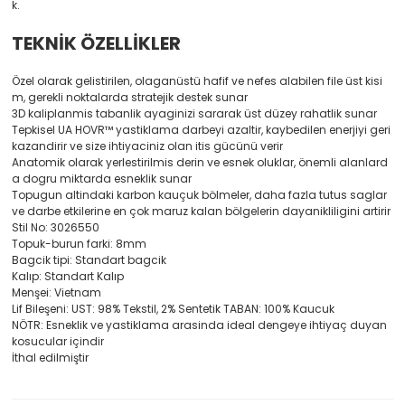
k.
TEKNİK ÖZELLİKLER
Özel olarak gelistirilen, olaganüstü hafif ve nefes alabilen file üst kisi
m, gerekli noktalarda stratejik destek sunar
3D kaliplanmis tabanlik ayaginizi sararak üst düzey rahatlik sunar
Tepkisel UA HOVR™ yastiklama darbeyi azaltir, kaybedilen enerjiyi geri
kazandirir ve size ihtiyaciniz olan itis gücünü verir
Anatomik olarak yerlestirilmis derin ve esnek oluklar, önemli alanlard
a dogru miktarda esneklik sunar
Topugun altindaki karbon kauçuk bölmeler, daha fazla tutus saglar
ve darbe etkilerine en çok maruz kalan bölgelerin dayanikliligini artirir
Stil No: 3026550
Topuk-burun farki: 8mm
Bagcik tipi: Standart bagcik
Kalıp: Standart Kalıp
Menşei: Vietnam
Lif Bileşeni: UST: 98% Tekstil, 2% Sentetik TABAN: 100% Kaucuk
NÖTR: Esneklik ve yastiklama arasinda ideal dengeye ihtiyaç duyan
kosucular içindir
İthal edilmiştir