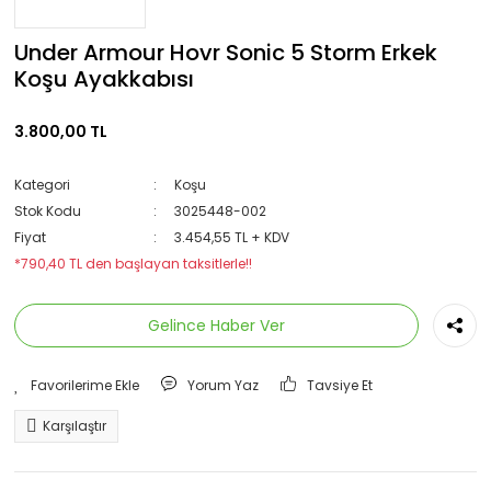
Under Armour Hovr Sonic 5 Storm Erkek
Koşu Ayakkabısı
3.800,00 TL
Kategori
Koşu
Stok Kodu
3025448-002
Fiyat
3.454,55 TL + KDV
*790,40 TL den başlayan taksitlerle!!
Gelince Haber Ver
Yorum Yaz
Tavsiye Et
Karşılaştır