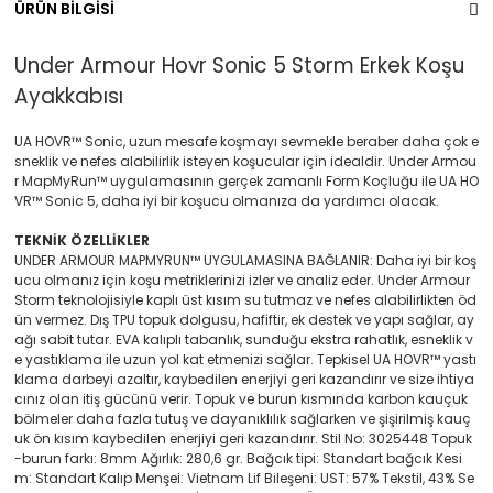
ÜRÜN BİLGİSİ
Under Armour Hovr Sonic 5 Storm Erkek Koşu
Ayakkabısı
UA HOVR™ Sonic, uzun mesafe koşmayı sevmekle beraber daha çok e
sneklik ve nefes alabilirlik isteyen koşucular için idealdir. Under Armou
r MapMyRun™ uygulamasının gerçek zamanlı Form Koçluğu ile UA HO
VR™ Sonic 5, daha iyi bir koşucu olmanıza da yardımcı olacak.
TEKNİK ÖZELLİKLER
UNDER ARMOUR MAPMYRUN™ UYGULAMASINA BAĞLANIR: Daha iyi bir koş
ucu olmanız için koşu metriklerinizi izler ve analiz eder. Under Armour
Storm teknolojisiyle kaplı üst kısım su tutmaz ve nefes alabilirlikten öd
ün vermez. Dış TPU topuk dolgusu, hafiftir, ek destek ve yapı sağlar, ay
ağı sabit tutar. EVA kalıplı tabanlık, sunduğu ekstra rahatlık, esneklik v
e yastıklama ile uzun yol kat etmenizi sağlar. Tepkisel UA HOVR™ yastı
klama darbeyi azaltır, kaybedilen enerjiyi geri kazandırır ve size ihtiya
cınız olan itiş gücünü verir. Topuk ve burun kısmında karbon kauçuk
bölmeler daha fazla tutuş ve dayanıklılık sağlarken ve şişirilmiş kauç
uk ön kısım kaybedilen enerjiyi geri kazandırır. Stil No: 3025448 Topuk
-burun farkı: 8mm Ağırlık: 280,6 gr. Bağcık tipi: Standart bağcık Kesi
m: Standart Kalıp Menşei: Vietnam Lif Bileşeni: UST: 57% Tekstil, 43% Se