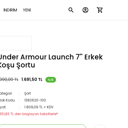
İNDİRİM
YENİ
Under Armour Launch 7'' Erkek
Koşu Şortu
.990,00 TL
1.691,50 TL
%15
ategori
Şort
tok Kodu
1382620-100
iyat
1.809,09 TL + KDV
351,83 TL den başlayan taksitlerle!!