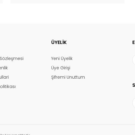
ÜYELİK
ş Sözleşmesi
Yeni Üyelik
enlik
Üye Girişi
llari
Şifremi Unuttum
olitikası