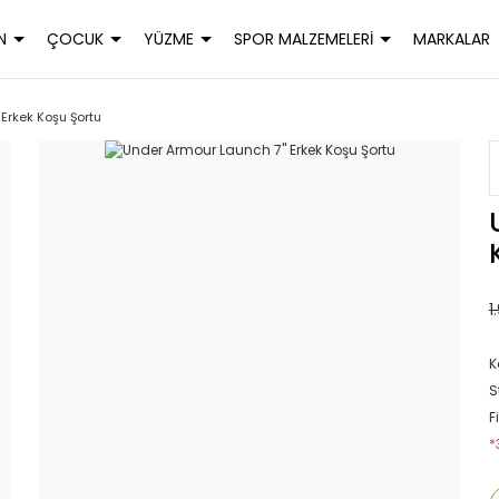
N
ÇOCUK
YÜZME
SPOR MALZEMELERİ
MARKALAR
 Erkek Koşu Şortu
1
K
S
F
*