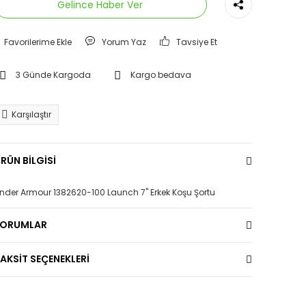
Gelince Haber Ver
Yorum Yaz
Tavsiye Et
3 Günde Kargoda
Kargo bedava
Karşılaştır
RÜN BİLGİSİ
nder Armour 1382620-100 Launch 7'' Erkek Koşu Şortu
YORUMLAR
AKSİT SEÇENEKLERİ