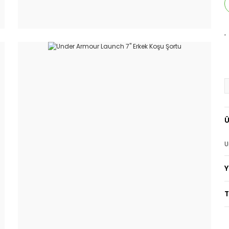
Ü
U
T