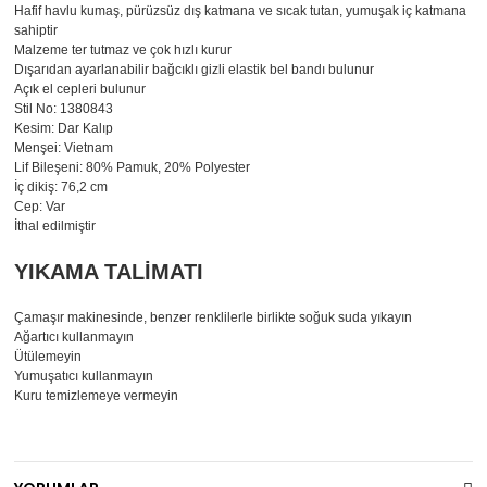
Hafif havlu kumaş, pürüzsüz dış katmana ve sıcak tutan, yumuşak iç katmana
sahiptir
Malzeme ter tutmaz ve çok hızlı kurur
Dışarıdan ayarlanabilir bağcıklı gizli elastik bel bandı bulunur
Açık el cepleri bulunur
Stil No: 1380843
Kesim: Dar Kalıp
Menşei: Vietnam
Lif Bileşeni: 80% Pamuk, 20% Polyester
İç dikiş: 76,2 cm
Cep: Var
İthal edilmiştir
YIKAMA TALİMATI
Çamaşır makinesinde, benzer renklilerle birlikte soğuk suda yıkayın
Ağartıcı kullanmayın
Ütülemeyin
Yumuşatıcı kullanmayın
Kuru temizlemeye vermeyin