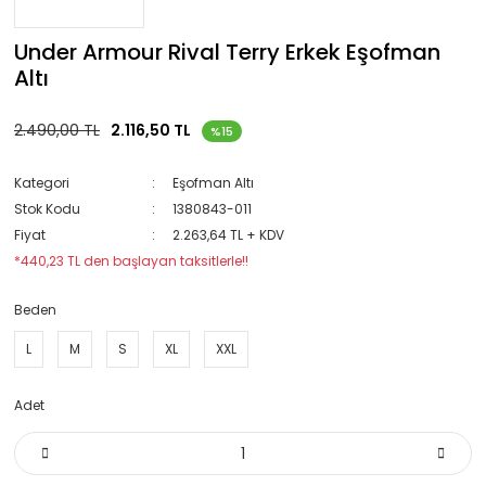
Under Armour Rival Terry Erkek Eşofman
Altı
2.490,00 TL
2.116,50 TL
%15
Kategori
Eşofman Altı
Stok Kodu
1380843-011
Fiyat
2.263,64 TL + KDV
*440,23 TL den başlayan taksitlerle!!
Beden
L
M
S
XL
XXL
Adet