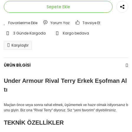
Sepete Ekle
Yorum Yaz
Tavsiye Et
3 Günde Kargoda
Kargo bedava
Karşılaştır
ÜRÜN BİLGİSİ
Under Armour Rival Terry Erkek Eşofman Al
tı
Maçtan önce veya sonra rahat etmek, üşümemek ve hazır olmak istiyorsanız b
unu giyin. Biz ona "Rival Terry" diyoruz. Siz “yeni favorim” diyebilirsiniz.
TEKNİK ÖZELLİKLER