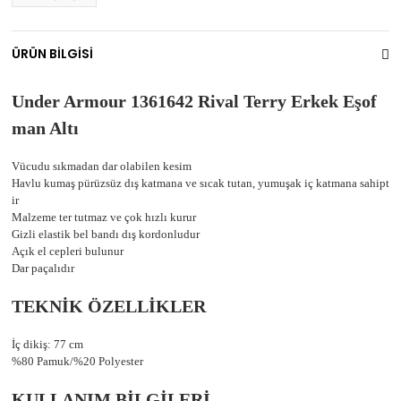
ÜRÜN BİLGİSİ
Under Armour 1361642 Rival Terry Erkek Eşof
man Altı
Vücudu sıkmadan dar olabilen kesim
Havlu kumaş pürüzsüz dış katmana ve sıcak tutan, yumuşak iç katmana sahipt
ir
Malzeme ter tutmaz ve çok hızlı kurur
Gizli elastik bel bandı dış kordonludur
Açık el cepleri bulunur
Dar paçalıdır
TEKNİK ÖZELLİKLER
İç dikiş: 77 cm
%80 Pamuk/%20 Polyester
KULLANIM BİLGİLERİ