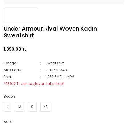
Under Armour Rival Woven Kadın
Sweatshirt
1.390,00 TL
Kategori
Sweatshirt
Stok Kodu
1389721-348
Fiyat
1.263,64 TL + KDV
*289,12 TL den başlayan taksitlerle!!
Beden
L
M
S
XS
Adet