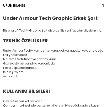
ÜRÜN BİLGİSİ
Under Armour Tech Graphic Erkek Şort
Biz ona UA Tech™ Graphic Şort diyoruz. Siz yeni favorim diyebilirsiniz.
TEKNİK ÖZELLİKLER
Under Armour Tech™ kumaş hızlı kurur, çok yumuşaktır ve daha doğa
l bir yapısı vardır.
Malzeme ter tutmaz ve çok hızlı kurur.
Gizli elastik bel bandı iç kordonludur.
File el ceplerine sahiptir.
İç dikiş: 25 cm
Astarsızdır.
KULLANIM BİLGİLERİ
Giysiyi ters yüz edip yıkayın
Çamaşır makinesinde, benzer renklilerle birlikte soğuk suda yıkayın