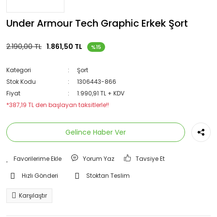
Under Armour Tech Graphic Erkek Şort
2.190,00 TL
1.861,50 TL
%15
Kategori
Şort
Stok Kodu
1306443-866
Fiyat
1.990,91 TL + KDV
*387,19 TL den başlayan taksitlerle!!
Gelince Haber Ver
Yorum Yaz
Tavsiye Et
Hızlı Gönderi
Stoktan Teslim
Karşılaştır