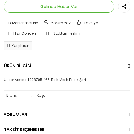
Gelince Haber Ver
Eşofman Altı
Eşofman Üstü
Yorum Yaz
Tavsiye Et
İçlik
Hızlı Gönderi
Stoktan Teslim
Mont
Karşılaştır
Sweatshirt
ÜRÜN BİLGİSİ
Under Armour 1328705-465 Tech Mesh Erkek Şort
Branş
:
Koşu
YORUMLAR
TAKSİT SEÇENEKLERİ