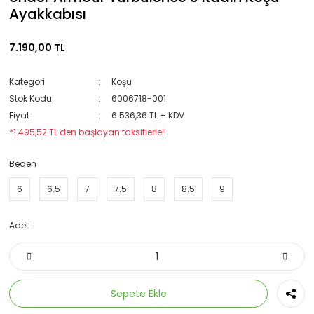
Ayakkabısı
7.190,00 TL
Kategori
Koşu
Stok Kodu
6006718-001
Fiyat
6.536,36 TL + KDV
*1.495,52 TL den başlayan taksitlerle!!
Beden
6
6.5
7
7.5
8
8.5
9
Adet
Sepete Ekle