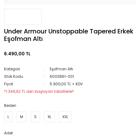
Under Armour Unstoppable Tapered Erkek
Eşofman Altı
6.490,00 TL
Kategori
Eşofman Altı
Stok Kodu
6003861-001
Fiyat
5.900,00 TL + KDV
*1.349,92 TL den başlayan taksitlerle!!
Beden
L
M
S
XL
XXL
Adet