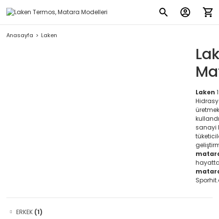
Anasayfa
Laken
La
Ma
Laken
1
Hidrasyo
üretmek
kullandı
sanayi 
tüketici
geliştir
matara
hayatt
matara
Sporhit
ERKEK
(1)