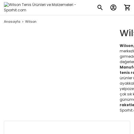
Anasayfa
Wilson
Wil
Wilson
merkezli
girmede
değerle
Manuf
tenis r
ürünler
ayakkab
yelpaze
çok sık 
günümüzd
raketle
Sporhit