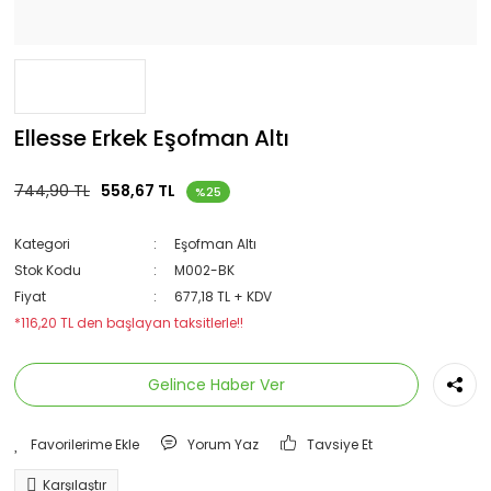
Ellesse Erkek Eşofman Altı
744,90 TL
558,67 TL
%25
Kategori
Eşofman Altı
Stok Kodu
M002-BK
Fiyat
677,18 TL + KDV
*116,20 TL den başlayan taksitlerle!!
Gelince Haber Ver
Yorum Yaz
Tavsiye Et
Karşılaştır