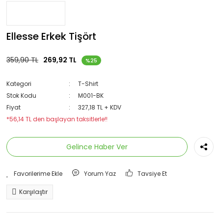
Ellesse Erkek Tişört
359,90 TL
269,92 TL
%25
Kategori
T-Shirt
Stok Kodu
M001-BK
Fiyat
327,18 TL + KDV
*56,14 TL den başlayan taksitlerle!!
Gelince Haber Ver
Yorum Yaz
Tavsiye Et
Karşılaştır