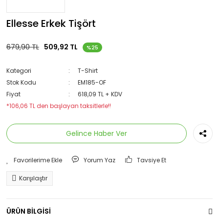
Ellesse Erkek Tişört
679,90 TL
509,92 TL
%25
Kategori
T-Shirt
Stok Kodu
EM185-OF
Fiyat
618,09 TL + KDV
*106,06 TL den başlayan taksitlerle!!
Gelince Haber Ver
Yorum Yaz
Tavsiye Et
Karşılaştır
ÜRÜN BİLGİSİ