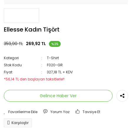
Ellesse Kadın Tişört
359,90 TL
269,92 TL
%25
Kategori
T-Shirt
Stok Kodu
F020-GR
Fiyat
327,18 TL + KDV
*56,14 TL den başlayan taksitlerle!!
Gelince Haber Ver
Yorum Yaz
Tavsiye Et
Karşılaştır