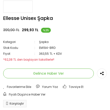
Ellesse Unisex Şapka
399,90 TL
299,93 TL
%25
Kategori
Şapka
Stok Kodu
EM194-BRD
Fiyat
363,55 TL + KDV
*62,38 TL den başlayan taksitlerle!!
Gelince Haber Ver
Yorum Yaz
Tavsiye Et
Fiyatı Düşünce Haber Ver
Karşılaştır