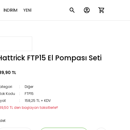
İNDİRİM
YENİ
Hattrick FTP15 El Pompası Seti
89,90 TL
ategori
Diğer
tok Kodu
FTP15
iyat
158,25 TL + KDV
39,50 TL den başlayan taksitlerle!!
det