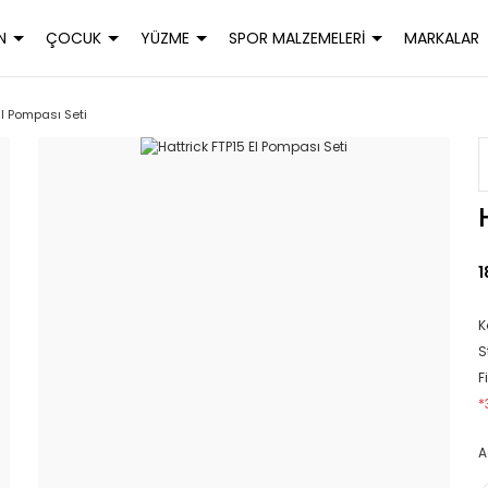
N
ÇOCUK
YÜZME
SPOR MALZEMELERİ
MARKALAR
El Pompası Seti
1
K
S
F
*
A