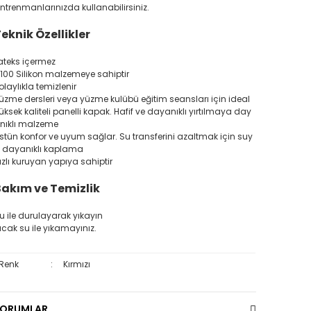
ntrenmanlarınızda kullanabilirsiniz.
eknik Özellikler
ateks içermez
100 Silikon malzemeye sahiptir
olaylıkla temizlenir
üzme dersleri veya yüzme kulübü eğitim seansları için ideal
üksek kaliteli panelli kapak. Hafif ve dayanıklı yırtılmaya day
nıklı malzeme
stün konfor ve uyum sağlar. Su transferini azaltmak için suy
 dayanıklı kaplama
ızlı kuruyan yapıya sahiptir
akım ve Temizlik
u ile durulayarak yıkayın
ıcak su ile yıkamayınız.
Renk
:
Kırmızı
YORUMLAR