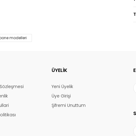
T
bone modelleri
ÜYELİK
ş Sözleşmesi
Yeni Üyelik
enlik
Üye Girişi
llari
Şifremi Unuttum
olitikası