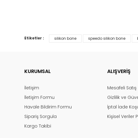
Etiketler :
silikon bone
speedo silikon bone
KURUMSAL
ALIŞVERİŞ
İletişim
Mesafeli Satı
İletişim Formu
Gizlilik ve Güv
Havale Bildirim Formu
İptal İade Koşu
Sipariş Sorgula
Kişisel Veriler P
Kargo Takibi