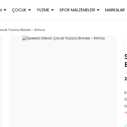
N
ÇOCUK
YÜZME
SPOR MALZEMELERİ
MARKALAR
ocuk Yüzücü Bonesi - Kırmızı
2
K
S
F
*