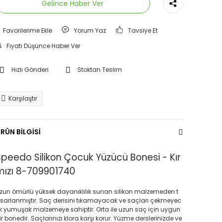
Gelince Haber Ver
Yorum Yaz
Tavsiye Et
Fiyatı Düşünce Haber Ver
Hızlı Gönderi
Stoktan Teslim
Karşılaştır
RÜN BİLGİSİ
Speedo Silikon Çocuk Yüzücü Bonesi - Kır
mızı 8-709901740
zun ömürlü yüksek dayanıklılık sunan silikon malzemeden t
sarlanmıştır. Saç derisini tıkamayacak ve saçları çekmeyec
k yumuşak malzemeye sahiptir. Orta ile uzun saç için uygun
ir bonedir. Saçlarınızı klora karşı korur. Yüzme derslerinizde ve